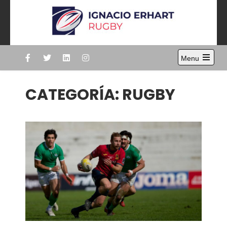
Skip
to
content
Ignacio Erhart
Rugby
Menu
Open
the
main
CATEGORÍA:
RUGBY
menu