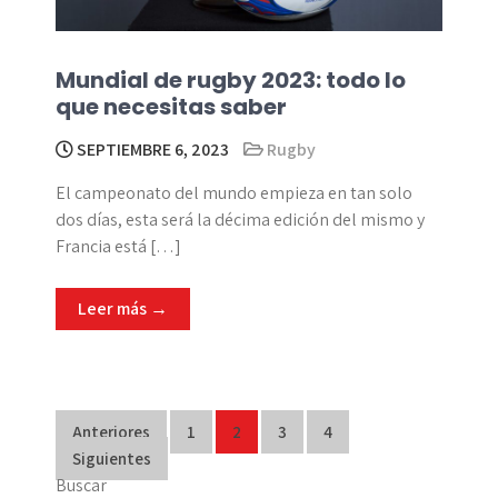
Mundial de rugby 2023: todo lo
que necesitas saber
SEPTIEMBRE 6, 2023
Rugby
El campeonato del mundo empieza en tan solo
dos días, esta será la décima edición del mismo y
Francia está […]
Leer más →
Paginación
Anteriores
1
2
3
4
Siguientes
de
Buscar