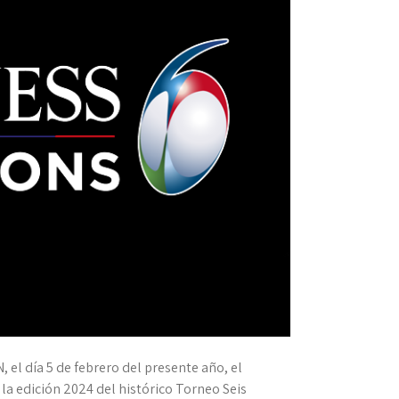
, el día 5 de febrero del presente año, el
 la edición 2024 del histórico Torneo Seis