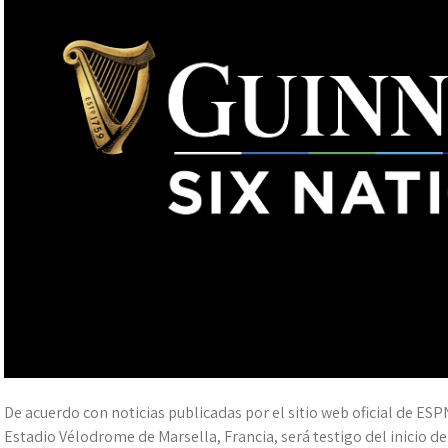
De acuerdo con noticias publicadas por el sitio web oficial de ESPN
Estadio Vélodrome de Marsella, Francia, será testigo del inicio de