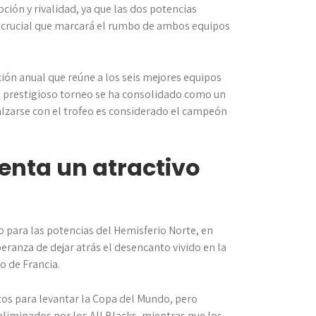
ión y rivalidad, ya que las dos potencias
o crucial que marcará el rumbo de ambos equipos
ción anual que reúne a los seis mejores equipos
Este prestigioso torneo se ha consolidado como un
 alzarse con el trofeo es considerado el campeón
senta un atractivo
o para las potencias del Hemisferio Norte, en
eranza de dejar atrás el desencanto vivido en la
o de Francia.
tos para levantar la Copa del Mundo, pero
eliminados por los All Blacks, mientras que los