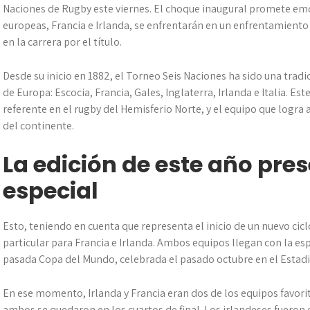
Naciones de Rugby este viernes. El choque inaugural promete emoc
europeas, Francia e Irlanda, se enfrentarán en un enfrentamient
en la carrera por el título.
Desde su inicio en 1882, el Torneo Seis Naciones ha sido una tradi
de Europa: Escocia, Francia, Gales, Inglaterra, Irlanda e Italia. 
referente en el rugby del Hemisferio Norte, y el equipo que logra
del continente.
La edición de este año pre
especial
Esto, teniendo en cuenta que representa el inicio de un nuevo cicl
particular para Francia e Irlanda. Ambos equipos llegan con la esp
pasada Copa del Mundo, celebrada el pasado octubre en el Estadi
En ese momento, Irlanda y Francia eran dos de los equipos favori
ambos se quedaron en los cuartos de final. Los irlandeses fueron 