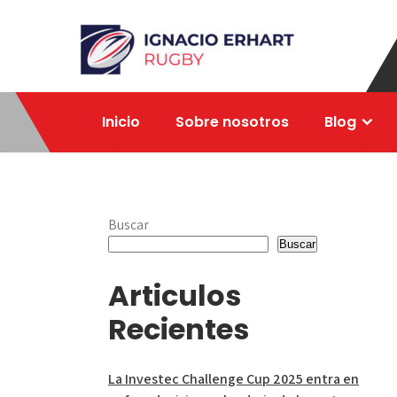
Skip
to
content
Ignacio Erhart
Rugby
Inicio
Sobre nosotros
Blog
Buscar
Buscar
Articulos
Recientes
La Investec Challenge Cup 2025 entra en