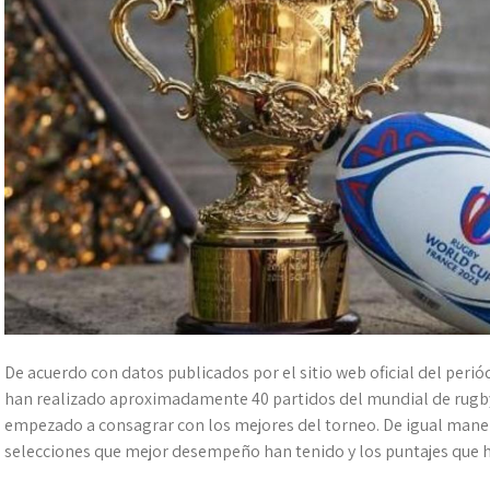
De acuerdo con datos publicados por el sitio web oficial del periód
han realizado aproximadamente 40 partidos del mundial de rugby 
empezado a consagrar con los mejores del torneo. De igual manera
selecciones que mejor desempeño han tenido y los puntajes que h