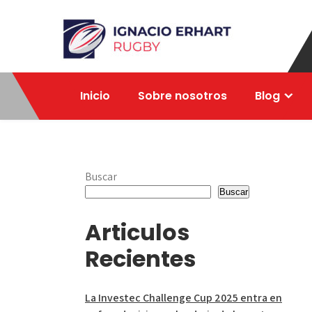
Skip
to
content
Ignacio Erhart
Rugby
Inicio
Sobre nosotros
Blog
Buscar
Buscar
Articulos
Recientes
La Investec Challenge Cup 2025 entra en