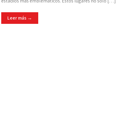
estadios más emblemáticos. Estos lugares no solo […]
Leer más →