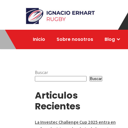
Skip
to
content
Ignacio Erhart
Rugby
Inicio
Sobre nosotros
Blog
Buscar
Buscar
Articulos
Recientes
La Investec Challenge Cup 2025 entra en