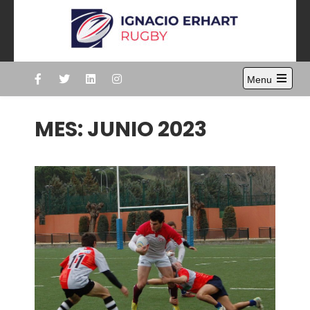
Skip
to
content
Ignacio Erhart
Rugby
Menu
Open
the
main
MES:
JUNIO 2023
menu