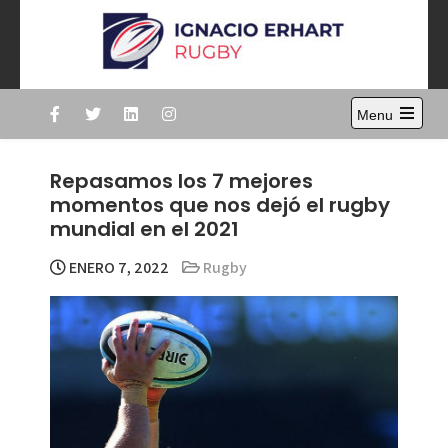
Skip
to
content
Ignacio Erhart
Rugby
Menu
Open
the
main
Repasamos los 7 mejores
menu
momentos que nos dejó el rugby
mundial en el 2021
ENERO 7, 2022
Rugby