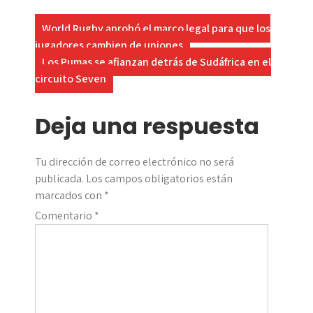
Navegación
World Rugby aprobó el marco legal para que los
jugadores cambien de uniones
de
Los Pumas se afianzan detrás de Sudáfrica en el
entradas
circuito Seven
Deja una respuesta
Tu dirección de correo electrónico no será
publicada.
Los campos obligatorios están
marcados con
*
Comentario
*