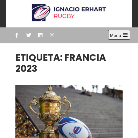
Skip
to
content
Ignacio Erhart
Rugby
Menu
Open
the
main
ETIQUETA:
FRANCIA
menu
2023