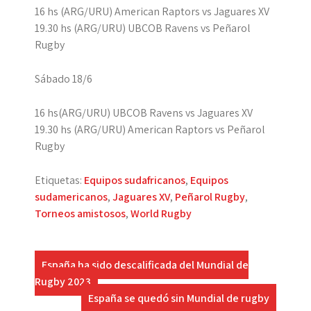
16 hs (ARG/URU) American Raptors vs Jaguares XV
19.30 hs (ARG/URU) UBCOB Ravens vs Peñarol
Rugby
Sábado 18/6
16 hs(ARG/URU) UBCOB Ravens vs Jaguares XV
19.30 hs (ARG/URU) American Raptors vs Peñarol
Rugby
Etiquetas:
Equipos sudafricanos
,
Equipos
sudamericanos
,
Jaguares XV
,
Peñarol Rugby
,
Torneos amistosos
,
World Rugby
Navegación
España ha sido descalificada del Mundial de
Rugby 2023
de
España se quedó sin Mundial de rugby