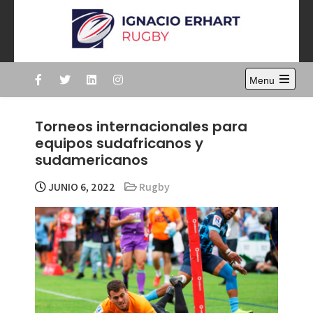
Skip
to
content
Ignacio Erhart
Rugby
Menu
Open
the
main
Torneos internacionales para
menu
equipos sudafricanos y
sudamericanos
JUNIO 6, 2022
Rugby