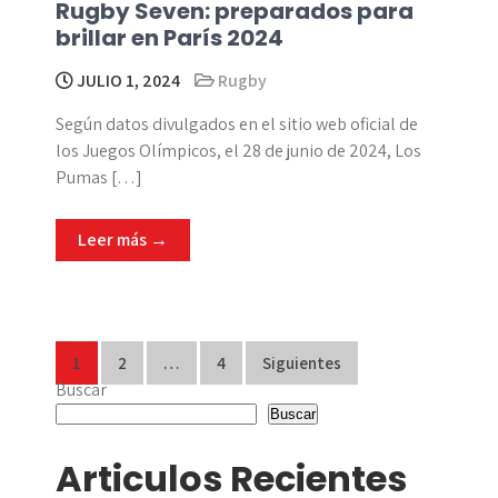
Rugby Seven: preparados para
brillar en París 2024
JULIO 1, 2024
Rugby
Según datos divulgados en el sitio web oficial de
los Juegos Olímpicos, el 28 de junio de 2024, Los
Pumas […]
Leer más →
Paginación
1
2
…
4
Siguientes
Buscar
de
Buscar
entradas
Articulos Recientes