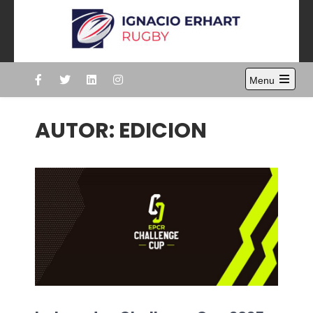
Skip
to
content
Ignacio Erhart
Rugby
Menu
Open
the
main
AUTOR:
EDICION
menu