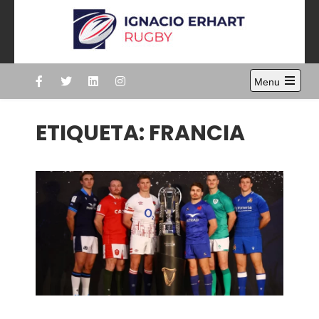
Skip
to
content
Ignacio Erhart
Rugby
Menu
Open
the
main
ETIQUETA:
FRANCIA
menu