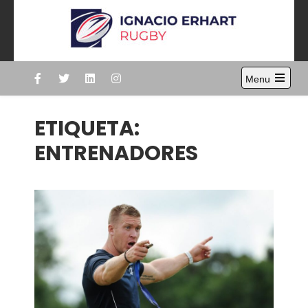
Skip
to
content
Ignacio Erhart
Rugby
Menu
Open
the
main
ETIQUETA:
menu
ENTRENADORES